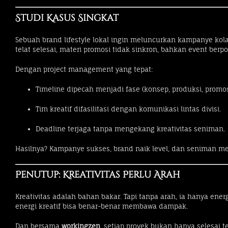
Studi Kasus Singkat
Sebuah brand lifestyle lokal ingin meluncurkan kampanye kol
telat selesai, materi promosi tidak sinkron, bahkan event berpo
Dengan project management yang tepat:
Timeline dipecah menjadi fase (konsep, produksi, promos
Tim kreatif difasilitasi dengan komunikasi lintas divisi.
Deadline terjaga tanpa mengekang kreativitas seniman.
Hasilnya? Kampanye sukses, brand naik level, dan seniman m
Penutup: Kreativitas Perlu Arah
Kreativitas adalah bahan bakar. Tapi tanpa arah, ia hanya ene
energi kreatif bisa benar-benar membawa dampak.
Dan bersama
workingzen
, setiap proyek bukan hanya selesai t