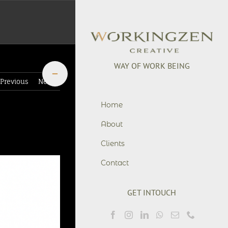
WAY OF WORK BEING
Toggle
Sliding
Previous
Next
Bar
+6281901755776
Area
office@workingzen.co
Home
About
Clients
Contact
GET INTOUCH