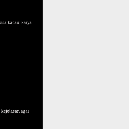
isa kacau: karya
 kejelasan
agar