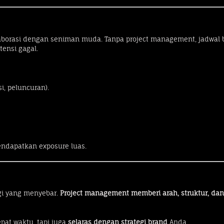
aborasi dengan seniman muda. Tanpa project management, jadwal b
tensi gagal.
i, peluncuran).
endapatkan exposure luas.
rgi yang menyebar.
Project management memberi arah, struktur, dan
epat waktu, tapi juga
selaras dengan strategi brand
Anda.