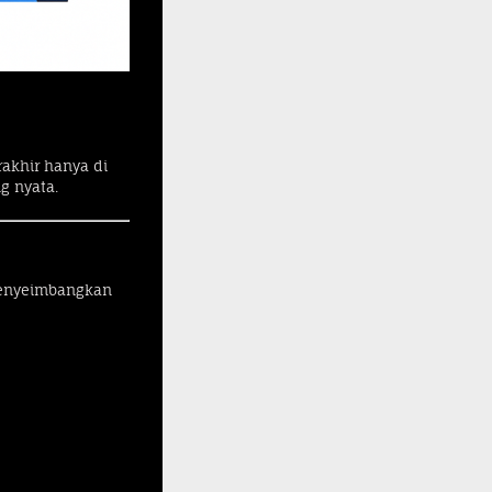
rakhir hanya di
g nyata.
 menyeimbangkan