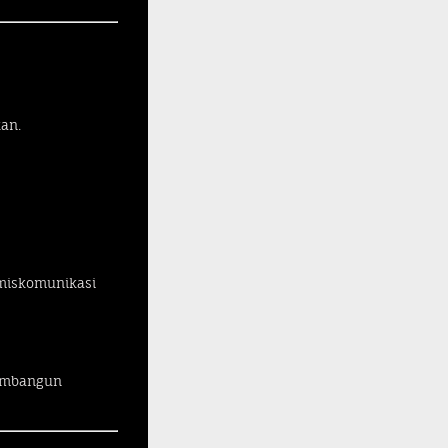
an.
 miskomunikasi
membangun